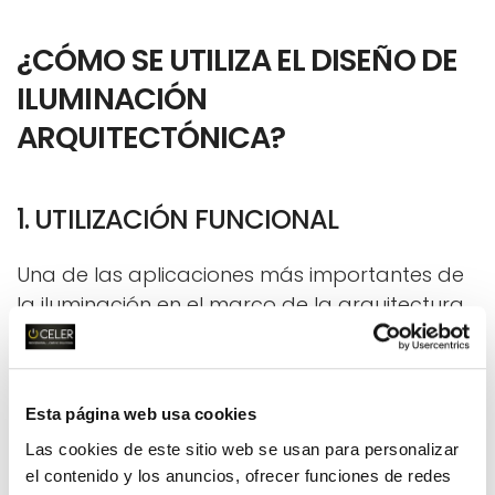
¿CÓMO SE UTILIZA EL DISEÑO DE
ILUMINACIÓN
ARQUITECTÓNICA?
1. UTILIZACIÓN FUNCIONAL
Una de las aplicaciones más importantes de
la iluminación en el marco de la arquitectura
es
sustituir la falta de luz natural por la
artificial
, en unos niveles adecuados para que
se desarrolle una determinada actividad. Este
Esta página web usa cookies
uso se aplica tanto en iluminación
Las cookies de este sitio web se usan para personalizar
arquitectónica exterior como interior.
el contenido y los anuncios, ofrecer funciones de redes