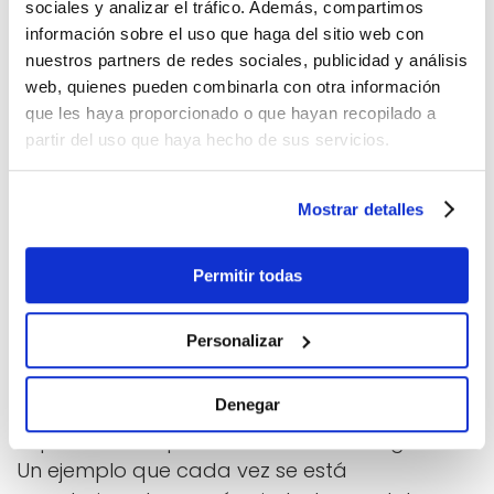
En este sentido, también es muy importante
sociales y analizar el tráfico. Además, compartimos
información sobre el uso que haga del sitio web con
tener en cuenta la
eficiencia energética
de la
nuestros partners de redes sociales, publicidad y análisis
instalación, por lo que la mayoría de los
web, quienes pueden combinarla con otra información
proyectos de iluminación arquitectónica se
que les haya proporcionado o que hayan recopilado a
realizan ya con tecnología LED, que permite
partir del uso que haya hecho de sus servicios.
un mayor ahorro, además de ser una gran
aliada del diseño, ofreciendo múltiples
Mostrar detalles
opciones que permiten atenuar la iluminación
o utilizar diferentes colores.
Permitir todas
2. LA LUZ COMO SÍMBOLO
Personalizar
La iluminación para hacer referencia a una
Denegar
simbología viene de antiguo y tiene una
importancia especial en el ámbito religioso.
Un ejemplo que cada vez se está