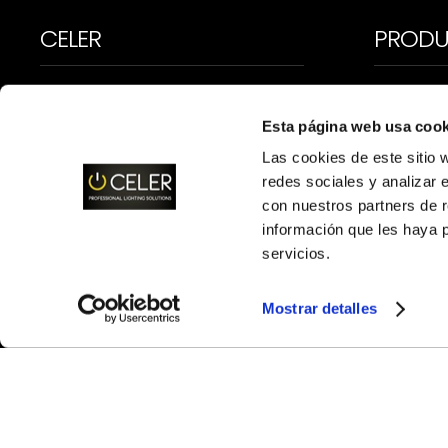
CELER
PROD
CELER es especialista en
FUENTES
soluciones profesionales de
Esta página web usa cook
TIRAS LE
iluminación. Diseño y
Las cookies de este sitio 
LUMINAR
tecnología de vanguardia
redes sociales y analizar 
para que los profesionales
con nuestros partners de r
LUMINAR
información que les haya 
hagan realidad los
LUMINAR
servicios.
proyectos de sus clientes.
EMERGE
Mostrar detalles
REGULA
VENTILA