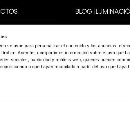
UCTOS
BLOG ILUMINACI
 DE LUZ
AYUDAS Y SUBVENCIO
ies
D
CONSEJOS PROFESION
web se usan para personalizar el contenido y los anuncios, ofrec
IAS INTERIOR
EFICIENCIA ENERGÉTI
el tráfico. Además, compartimos información sobre el uso que ha
edes sociales, publicidad y análisis web, quienes pueden combin
IAS INDUSTRIAL
PRODUCTOS
proporcionado o que hayan recopilado a partir del uso que haya
IAS EXTERIOR
PROYECTOS
NCIAS
OTROS
CIÓN Y CONTROL
DORES