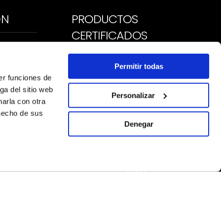
ÓN
PRODUCTOS
CERTIFICADOS
NES
Permitir todas
ALES
er funciones de
CA
ga del sitio web
Personalizar
arla con otra
 hecho de sus
Denegar
MIEMBROS DE LA ALIANZA
DALI