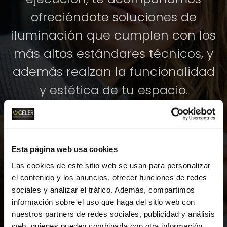
ofreciéndote soluciones de
iluminación que cumplen con los
más altos estándares técnicos, y
además realzan la funcionalidad
y estética de tu espacio.
Cuéntanos tu proyecto de
iluminación profesional y te
ayudamos sin compromiso.
Esta página web usa cookies
Las cookies de este sitio web se usan para personalizar
el contenido y los anuncios, ofrecer funciones de redes
CONTÁCTANOS
sociales y analizar el tráfico. Además, compartimos
información sobre el uso que haga del sitio web con
nuestros partners de redes sociales, publicidad y análisis
web, quienes pueden combinarla con otra información