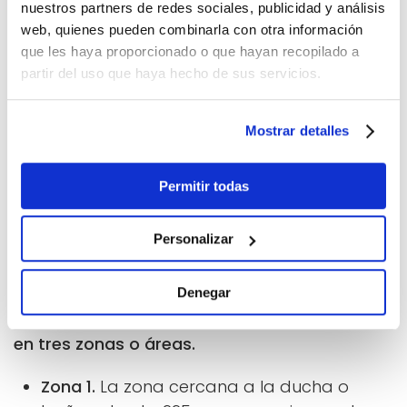
nuestros partners de redes sociales, publicidad y análisis
web, quienes pueden combinarla con otra información
que les haya proporcionado o que hayan recopilado a
partir del uso que haya hecho de sus servicios.
LA SEGURIDAD POR ENCIMA DE TODO
Mostrar detalles
La estética y el estilo son muy importantes
pero mucho más lo es contar con aparatos
Permitir todas
que garanticen una seguridad total en el
baño. Un profesional nos guiará sobre los
Personalizar
aparatos a instalar en el baño en función de
las zonas (techo, zona cercana a la bañera o
a la ducha o sobre ellas). De esta manera
el
Denegar
valor mínimo de IP en el baño se puede dividir
en tres zonas o áreas.
Zona 1.
La zona cercana a la ducha o