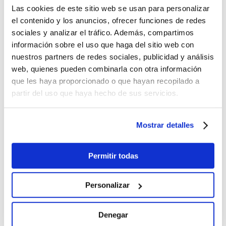
estética minimalista y cuidada, proporciona
Las cookies de este sitio web se usan para personalizar
el contenido y los anuncios, ofrecer funciones de redes
una luz agradable consiguiendo que la
sociales y analizar el tráfico. Además, compartimos
atención recaiga sobre la iluminación y no
información sobre el uso que haga del sitio web con
sobre la luminaria. Destacamos la gran
nuestros partners de redes sociales, publicidad y análisis
facilidad para cambiarla, ya que al ser
web, quienes pueden combinarla con otra información
modular no hay que perforar. Además, se
que les haya proporcionado o que hayan recopilado a
puede emplear para reemplazar lámparas
partir del uso que haya hecho de sus servicios.
PAR56.
Mostrar detalles
Otro producto reseñable es la luminaria de
superficie para piscina de hormigón
POOL HS
LED
. Esta
luminaria de piscina en ABS
, está
Permitir todas
preparada para instalaciones tanto de
exterior como de interior. Cuenta con una
Personalizar
gama de potencias de 12W a 30W y una
estética minimalista y cuidada. Al ser una
Denegar
luminaria fabricada en ABS es especialmente