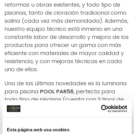
reformas u obras existentes, y todo tipo de
piscinas, tanto de cloración tradicional como
salina (cada vez más demandada). Además,
nuestro equipo técnico está inmerso en una
constante labor de desarrollo y mejora de los
productos para ofrecer un gama con más
eficiente con materiales de mayor calidad y
resistencia, y con mejoras técnicas en cada
uno de ellos.
Una de las últimas novedades es la luminaria
para piscina
POOL PAR56
, perfecta para
todo tipo de piscinas (cuenta con 3 tipos de
anclaje para cada caso: hormigón, vinilo y
fibra de vidrio). Está diseñada para integrarse
tanto en nuevas instalaciones como en
Esta página web usa cookies
reformas de piscinas existentes. Con una