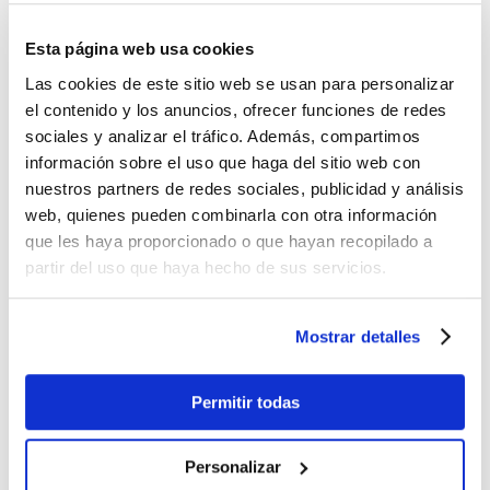
Para
cocinar
y también para
estudiar
hacen falta alrededor de
500 Lx.
Esta página web usa cookies
Las cookies de este sitio web se usan para personalizar
Para que puedas orientarte, estos niveles de
el contenido y los anuncios, ofrecer funciones de redes
luz equivaldrían a los de una
lámpara led de
sociales y analizar el tráfico. Además, compartimos
6W, 20W y 60W
, respectivamente.
información sobre el uso que haga del sitio web con
nuestros partners de redes sociales, publicidad y análisis
web, quienes pueden combinarla con otra información
3. LUZ FOCALIZADA
que les haya proporcionado o que hayan recopilado a
partir del uso que haya hecho de sus servicios.
En las
áreas de relajación y socialización
de tu
casa es conveniente que utilices lo que
Mostrar detalles
conocemos como luz focalizada. Se trata de
un tipo de iluminación que
se dirige de forma
directa al espacio deseado, creando zonas
Permitir todas
con contraste de luz
y fomentando así una
atmósfera mucho más acogedora.
Personalizar