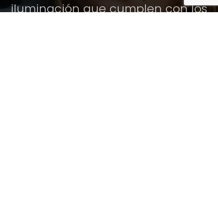
iluminación que cumplen con los
más altos estándares técnicos, y
además realzan la funcionalidad
y estética de tu espacio.
Cuéntanos tu proyecto de
iluminación profesional y te
ayudamos sin compromiso.
CONTÁCTANOS