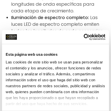
longitudes de onda específicas para
cada etapa de crecimiento.
Iluminación de espectro completo:
Las
luces LED de espectro completo emiten
todas las longitudes de onda necesarias
para el crecimiento y la floración,
simulando la luz solar.
Iluminación por encima y dentro del dosel:
Esta página web usa cookies
La iluminación puede ser desde arriba o
Las cookies de este sitio web se usan para personalizar
distribuirse dentro del dosel de las plantas,
el contenido y los anuncios, ofrecer funciones de redes
adaptándose a diferentes tipos de
sociales y analizar el tráfico. Además, compartimos
cultivos y estructuras.
información sobre el uso que haga del sitio web con
Iluminación de refuerzo:
Se utiliza para
nuestros partners de redes sociales, publicidad y análisis
complementar la luz natural,
web, quienes pueden combinarla con otra información
especialmente en invernaderos o cultivos
que les haya proporcionado o que hayan recopilado a
de interior.
partir del uso que haya hecho de sus servicios.