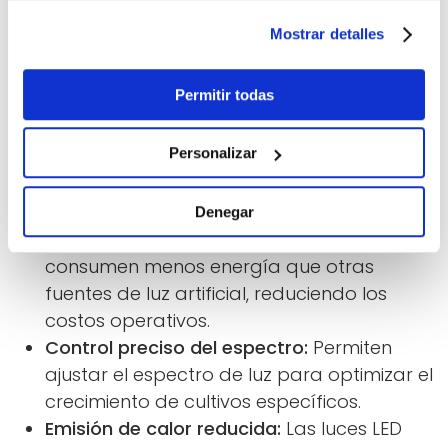
¿QUÉ BENEFICIOS TIENE LA
Mostrar detalles
ILUMINACIÓN LED EN
Permitir todas
HORTICULTURA?
Personalizar
Entre otras cuestiones, la iluminación LED en
horticultura es beneficiosa a nivel de:
Denegar
Eficiencia energética:
Las luces LED
consumen menos energía que otras
fuentes de luz artificial, reduciendo los
costos operativos.
Control preciso del espectro:
Permiten
ajustar el espectro de luz para optimizar el
crecimiento de cultivos específicos.
Emisión de calor reducida:
Las luces LED