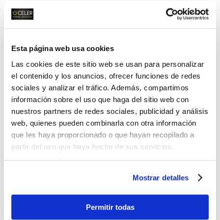
de trabajo
como los
Paneles LED para techos
modulares
que proporcionan un gran confort
visual, un resultado estético muy llamativo y
ahorros inmediatos muy importantes sin
Esta página web usa cookies
proyectar calor ni producir parpadeos.
Las cookies de este sitio web se usan para personalizar
También la regulación DALI es utilizada en
el contenido y los anuncios, ofrecer funciones de redes
espacios industriales
con soluciones como las
sociales y analizar el tráfico. Además, compartimos
campanas Highbay C2 que disponen de
información sobre el uso que haga del sitio web con
nuestros partners de redes sociales, publicidad y análisis
versiones DALI.
web, quienes pueden combinarla con otra información
que les haya proporcionado o que hayan recopilado a
En espacios de viviendas o en oficinas
partir del uso que haya hecho de sus servicios.
también las
tiras led
ofrecen prestaciones de
iluminación regulable ya que cuentan con
mandos de control de intensidad o cambios
Mostrar detalles
de cromatismo -tiras led de colores-. La
iluminación regulable abre la puerta a la
Permitir todas
«iluminación a la carta» y presenta varias