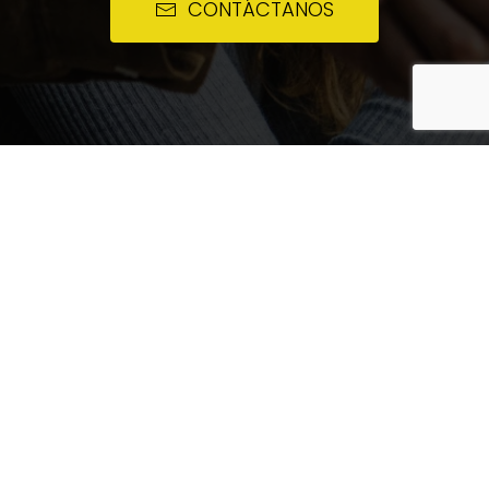
CONTÁCTANOS
CELER
CELER es especialista en soluciones
profesionales de iluminación. Diseño y
tecnología de vanguardia para que los
profesionales hagan realidad los proyectos
de sus clientes.