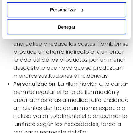
ventajas:
Personalizar
Ahorro:
Desde una doble perspectiva ya
que el ahorro es económico de forma
Denegar
directa ya que aumenta la eficiencia
energética y reduce los costes. También se
produce un ahorro indirecto al aumentar
la vida útil de los productos por un menor
desgaste lo que hace que se produzcan
menores sustituciones e incidencias.
Personalización:
La «iluminación a la carta»
permite regular el tono de iluminación y
crear atmósferas a medida, diferenciando
ambientes dentro de un mismo espacio o
incluso variar totalmente el planteamiento
lumínico según las necesidades, tarea a
realizar o momento del día.