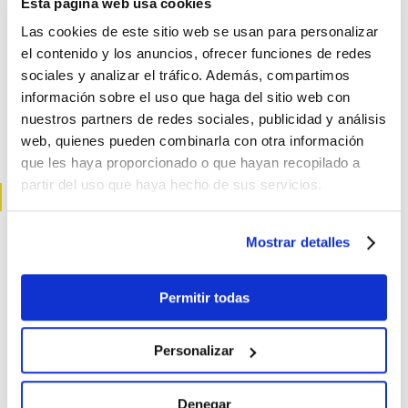
Esta página web usa cookies
CONSEJOS PROFESIONALES
Las cookies de este sitio web se usan para personalizar
EFICIENCIA ENERGÉTICA
el contenido y los anuncios, ofrecer funciones de redes
sociales y analizar el tráfico. Además, compartimos
información sobre el uso que haga del sitio web con
PRODUCTOS
nuestros partners de redes sociales, publicidad y análisis
web, quienes pueden combinarla con otra información
PROYECTOS
que les haya proporcionado o que hayan recopilado a
partir del uso que haya hecho de sus servicios.
OTROS
Mostrar detalles
ÚLTIMOS ARTÍCULOS
Permitir todas
Personalizar
Denegar