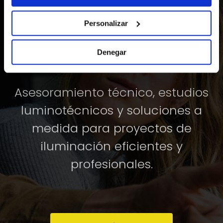
DESCUBRE LA LUMINARIA QUE
TRANSFORMA LA LUZ EN UNA
Personalizar
EXPERIENCIA DE DISEÑO Y
Denegar
EFICIENCIA.
Asesoramiento técnico, estudios
luminotécnicos y soluciones a
medida para proyectos de
iluminación eficientes y
profesionales.