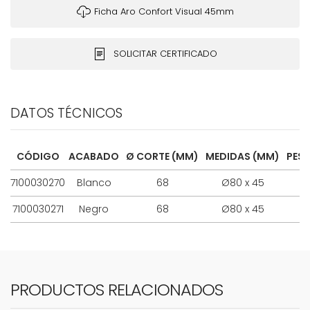
Ficha Aro Confort Visual 45mm
SOLICITAR CERTIFICADO
DATOS TÉCNICOS
CÓDIGO
ACABADO
Ø CORTE (MM)
MEDIDAS (MM)
PESO
7100030270
Blanco
68
Ø80 x 45
76
7100030271
Negro
68
Ø80 x 45
76
PRODUCTOS RELACIONADOS