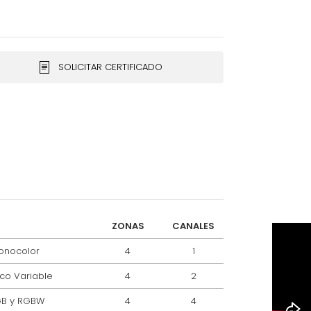
SOLICITAR CERTIFICADO
ZONAS
CANALES
onocolor
4
1
co Variable
4
2
GB y RGBW
4
4