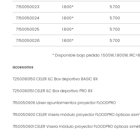
7150050023
1.800*
5.700
7150050024
1.800*
5.700
7150050025
1.800*
5.700
7150050026
1.800*
5.700
* Disponible bajo pedido: 1.500W, 1.800W, IRC>
accesorios
7250080150 CELER ILC Box deportivo BASIC 8X
7250080151 CELER ILC Box deportivo PRO 8X
7150050906 Láser apuntamientos proyector FLOODPRO
7150050900 CELER Visera módulo proyector FLOODPRO ópticas asim
7150050901 CELER Visera módulo proyector FLOODPRO ópticas simét