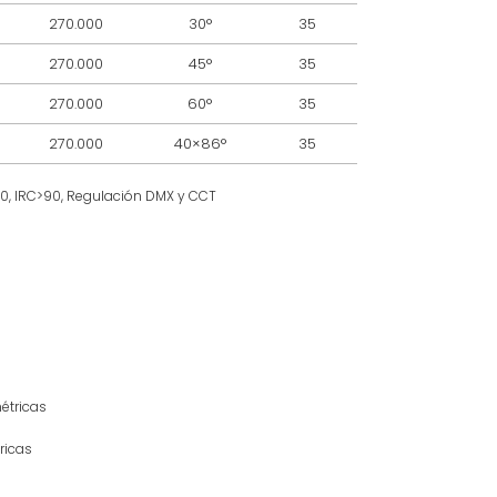
270.000
30°
35
270.000
45°
35
270.000
60°
35
270.000
40×86°
35
80, IRC>90, Regulación DMX y CCT
étricas
ricas