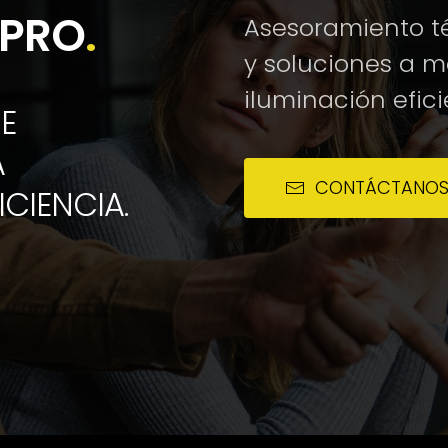
DPRO
.
Asesoramiento té
y soluciones a 
iluminación efici
E
A
CONTÁCTANO
ICIENCIA.