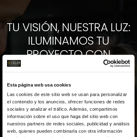
TU VISIÓN, NUESTRA LUZ:
ILUMINAMOS TU
PROYECTO CON
PRECISIÓN Y
CREATIVIDAD.
Esta página web usa cookies
Las cookies de este sitio web se usan para personalizar
el contenido y los anuncios, ofrecer funciones de redes
sociales y analizar el tráfico. Además, compartimos
Desde la planificación hasta la
información sobre el uso que haga del sitio web con
ejecución, te acompañamos
nuestros partners de redes sociales, publicidad y análisis
web, quienes pueden combinarla con otra información
ofreciéndote soluciones de