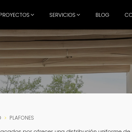
PROYECTOS
SERVICIOS
BLOG
CO
O
PLAFONES
cados por ofrecer una distribución uniforme de l