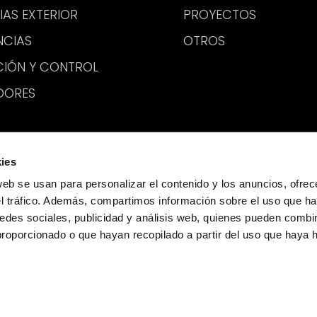
IAS EXTERIOR
PROYECTOS
NCIAS
OTROS
CIÓN Y CONTROL
DORES
ies
web se usan para personalizar el contenido y los anuncios, ofrec
el tráfico. Además, compartimos información sobre el uso que ha
edes sociales, publicidad y análisis web, quienes pueden combin
proporcionado o que hayan recopilado a partir del uso que haya
ivacidad
·
Cookies
·
Aviso Legal