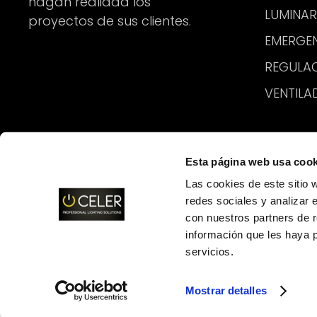
hagan realidad los
LUMINAR
proyectos de sus clientes.
EMERGE
REGULA
VENTILA
Esta página web usa cook
Las cookies de este sitio 
redes sociales y analizar 
con nuestros partners de r
información que les haya 
servicios.
Mostrar detalles
2026
Copyright
©
·
·
Celer Professional Lighting
·
Política de Pr