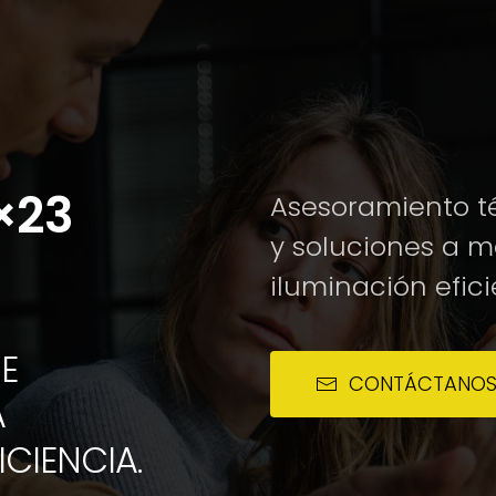
×23
Asesoramiento té
y soluciones a 
iluminación efici
E
CONTÁCTANO
A
ICIENCIA.