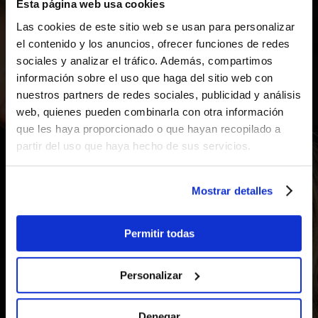
Esta página web usa cookies
Las cookies de este sitio web se usan para personalizar
el contenido y los anuncios, ofrecer funciones de redes
sociales y analizar el tráfico. Además, compartimos
PERFIL BAÑADOR
información sobre el uso que haga del sitio web con
nuestros partners de redes sociales, publicidad y análisis
SUELO 25,4×70
.
web, quienes pueden combinarla con otra información
que les haya proporcionado o que hayan recopilado a
partir del uso que haya hecho de sus servicios.
DESCUBRE LA LUMINARIA QUE
Mostrar detalles
TRANSFORMA LA LUZ EN UNA
EXPERIENCIA DE DISEÑO Y
Permitir todas
EFICIENCIA.
Personalizar
Asesoramiento técnico, estudios
Denegar