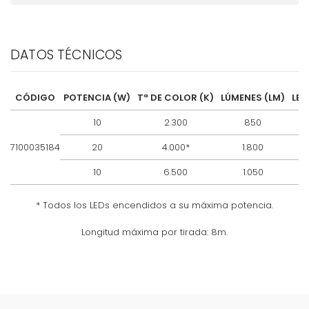
DATOS TÉCNICOS
CÓDIGO
POTENCIA (W)
Tª DE COLOR (K)
LÚMENES (LM)
LED
10
2.300
850
12
7100035184
20
4.000*
1.800
12
10
6.500
1.050
12
* Todos los LEDs encendidos a su máxima potencia.
Longitud máxima por tirada: 8m.