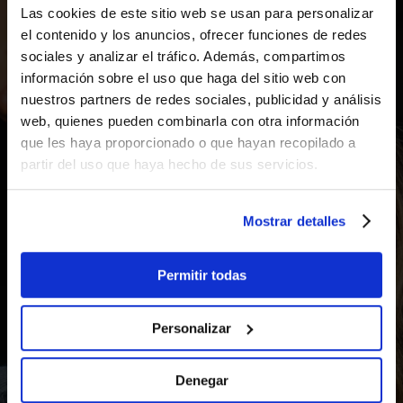
Las cookies de este sitio web se usan para personalizar
el contenido y los anuncios, ofrecer funciones de redes
sociales y analizar el tráfico. Además, compartimos
PERFIL ALUMINIO
información sobre el uso que haga del sitio web con
35×37,5
.
nuestros partners de redes sociales, publicidad y análisis
web, quienes pueden combinarla con otra información
que les haya proporcionado o que hayan recopilado a
partir del uso que haya hecho de sus servicios.
DESCUBRE LA LUMINARIA QUE
TRANSFORMA LA LUZ EN UNA
Mostrar detalles
EXPERIENCIA DE DISEÑO Y
EFICIENCIA.
Permitir todas
Personalizar
Asesoramiento técnico, estudios
luminotécnicos y soluciones a
Denegar
medida para proyectos de