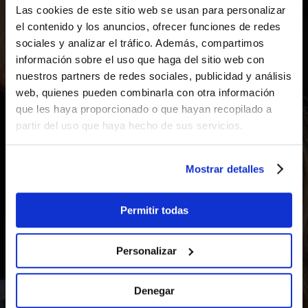
Las cookies de este sitio web se usan para personalizar
el contenido y los anuncios, ofrecer funciones de redes
sociales y analizar el tráfico. Además, compartimos
PERFIL ALUMINIO
información sobre el uso que haga del sitio web con
50×37,5 NEGRO
.
nuestros partners de redes sociales, publicidad y análisis
web, quienes pueden combinarla con otra información
que les haya proporcionado o que hayan recopilado a
partir del uso que haya hecho de sus servicios.
DESCUBRE LA LUMINARIA QUE
TRANSFORMA LA LUZ EN UNA
Mostrar detalles
EXPERIENCIA DE DISEÑO Y
EFICIENCIA.
Permitir todas
Personalizar
Asesoramiento técnico, estudios
luminotécnicos y soluciones a
Denegar
medida para proyectos de