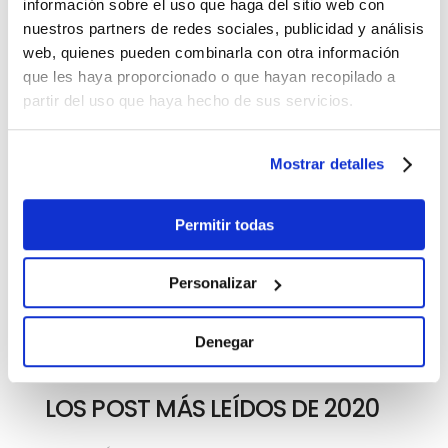
fundamental para poder iluminar
información sobre el uso que haga del sitio web con
correctamente accesos a la vivienda.
nuestros partners de redes sociales, publicidad y análisis
web, quienes pueden combinarla con otra información
Leer más
que les haya proporcionado o que hayan recopilado a
partir del uso que haya hecho de sus servicios.
Mostrar detalles
Permitir todas
Personalizar
Denegar
LOS POST MÁS LEÍDOS DE 2020