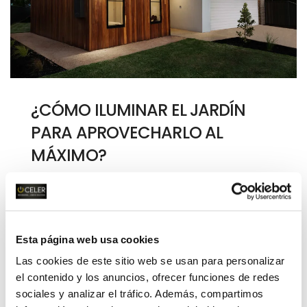
¿CÓMO ILUMINAR EL JARDÍN
PARA APROVECHARLO AL
MÁXIMO?
CATEGORÍA: CONSEJOS PROFESIONALES
La iluminación del jardín es un elemento
esencial para que podamos sacarle
Esta página web usa cookies
partido y poder disfrutar de este
Las cookies de este sitio web se usan para personalizar
espacio durante todo el año. Además,
el contenido y los anuncios, ofrecer funciones de redes
contribuye a la estética de la casa y es
sociales y analizar el tráfico. Además, compartimos