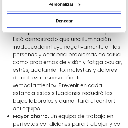
lumínicas y de climatización (temperatura,
Personalizar
humedad, etc.) son las correctas.
Mayor confort y aumento de la salud
Denegar
laboral.
La prevención de riesgos laborales
es un parámetro esencial en las empresas.
Está demostrado que una iluminación
inadecuada influye negativamente en las
personas y ocasiona problemas de salud
como problemas de visión y fatiga ocular,
estrés, agotamiento, molestias y dolores
de cabeza o sensación de
«embotamiento». Prevenir en cada
estancia estas situaciones reducirá las
bajas laborales y aumentará el confort
del equipo.
Mayor ahorro.
Un equipo de trabajo en
perfectas condiciones para trabajar y con