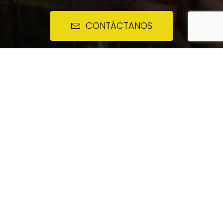
CONTÁCTANOS
CELER
CELER es especialista en soluciones
profesionales de iluminación. Diseño y
tecnología de vanguardia para que los
profesionales hagan realidad los proyectos
de sus clientes.