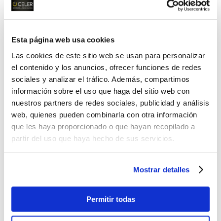
Mayor rapidez y precisión.
La
productividad de cada empleado es
básica para el correcto devenir de la
Esta página web usa cookies
empresa. La eficiencia aumenta si sus
Las cookies de este sitio web se usan para personalizar
tareas pueden realizarse de forma más
el contenido y los anuncios, ofrecer funciones de redes
rápida y precisa y esto es posible si se
sociales y analizar el tráfico. Además, compartimos
llevan a cabo en las mejores condiciones
información sobre el uso que haga del sitio web con
ambientales posibles. El correcto cálculo
nuestros partners de redes sociales, publicidad y análisis
lumínico y la uniformidad influirán de
web, quienes pueden combinarla con otra información
que les haya proporcionado o que hayan recopilado a
forma sensible sobre el desarrollo del
partir del uso que haya hecho de sus servicios.
trabajo aumentando el rendimiento
cognitivo y la capacidad de resolución de
problemas. Diversos estudios han
Mostrar detalles
demostrado que se reducen de forma
importante los errores en todos los
Permitir todas
espacios de trabajo si las condiciones